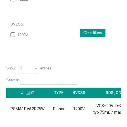
BVDSS:
Clear filters
1200V
10
Show
entries
Search:
型式
TYPE
BVDSS
RDS_ON
VGS=20V, ID=35.
PSMA1PVA2R75W
Planar
1200V
typ 75mΩ / max 